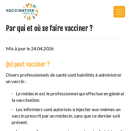
Par qui et où se faire vacciner ?
Actualités
Calendrier de vaccination
Mis à jour le 24.04.2026
Vers le site PRO
Qui peut vacciner ?
Divers professionnels de santé sont habilités à administrer
un vaccin :
Le médecin est le professionnel qui effectue en général
la vaccination.
AU COURS DE LA VIE
Les infirmiers sont autorisés à injecter eux-mêmes un
vaccin prescrit par un médecin, sans que ce dernier soit
présent.
PRINCIPES DE VACCINATION