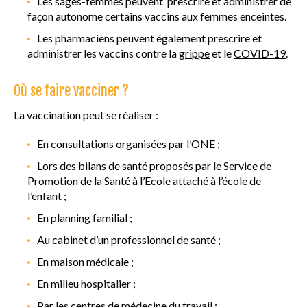
Les sages-femmes peuvent prescrire et administrer de
façon autonome certains vaccins aux femmes enceintes.
VACCINATION EN PRATIQUE
Les pharmaciens peuvent également prescrire et
administrer les vaccins contre la
grippe
et le
COVID-19
.
MALADIES ET VACCINS
Où se faire vacciner ?
AUTRES RESSOURCES
La vaccination peut se réaliser :
QUESTIONS FRÉQUENTES
En consultations organisées par l’
ONE
;
LEXIQUE
Lors des bilans de santé proposés par le
Service de
Promotion de la Santé à l’Ecole
attaché à l’école de
l’enfant ;
En planning familial ;
Au cabinet d’un professionnel de santé ;
En maison médicale ;
En milieu hospitalier ;
Par les centres de médecine du travail ;