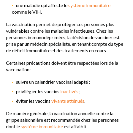
une maladie qui affecte le
système immunitaire
,
VACCINATION EN PRATIQUE
comme le VIH.
La vaccination permet de protéger ces personnes plus
MALADIES ET VACCINS
vulnérables contre les maladies infectieuses. Chez les
personnes immunodéprimées, la décision de vacciner est
AUTRES RESSOURCES
prise par un médecin spécialiste, en tenant compte du type
de déficit immunitaire et des traitements en cours.
QUESTIONS FRÉQUENTES
Certaines précautions doivent être respectées lors de la
vaccination :
LEXIQUE
suivre un calendrier vaccinal adapté ;
privilégier les vaccins
inactivés
;
éviter les vaccins
vivants atténués
.
De manière générale, la vaccination annuelle contre la
grippe saisonnière
est recommandée chez les personnes
dont le
système immunitaire
est affaibli.