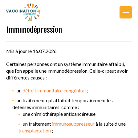
Immunodépression
Actualités
Calendrier de vaccination
Mis à jour le 16.07.2026
Vers le site PRO
Certaines personnes ont un système immunitaire affaibli,
que l’on appelle une immunodépression. Celle-ci peut avoir
différentes causes :
un
déficit immunitaire
congénital
;
un traitement qui affaiblit temporairement les
défenses immunitaires, comme :
AU COURS DE LA VIE
une chimiothérapie anticancéreuse ;
un traitement
immunosuppresseur
à la suite d’une
PRINCIPES DE VACCINATION
transplantation
;