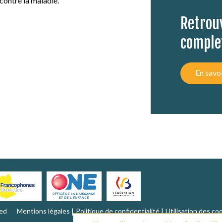
contre la maladie.
Retrouv
comple
En savoi
ved
Mentions légales
Politique de confidentialité
Utilisation des co