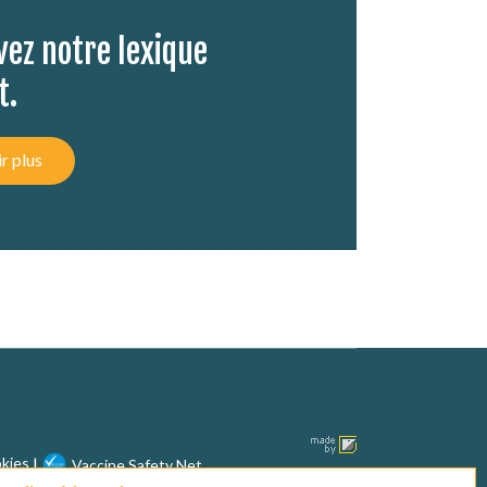
ez notre lexique
t.
r plus
okies
Vaccine Safety Net