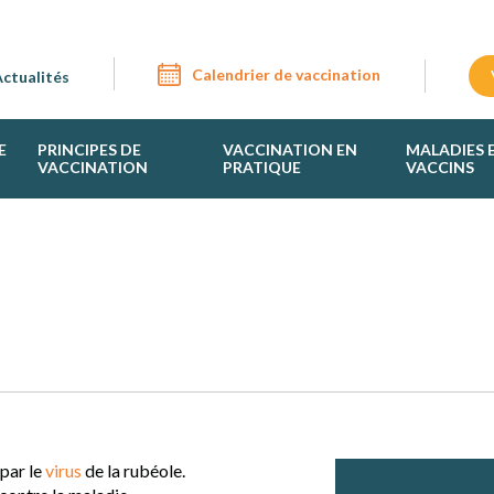
Calendrier de vaccination
ctualités
E
PRINCIPES DE
VACCINATION EN
MALADIES 
VACCINATION
PRATIQUE
VACCINS
par le
virus
de la rubéole.