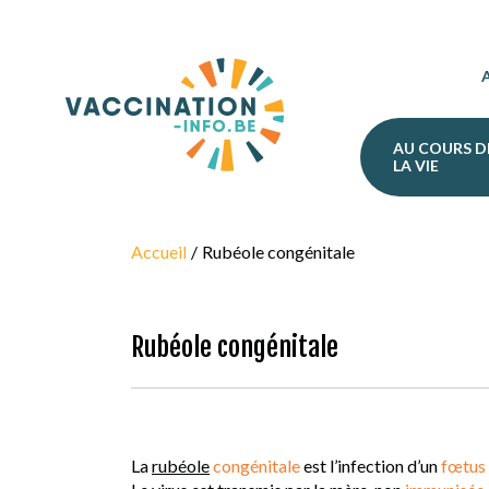
A
AU COURS D
LA VIE
Accueil
Rubéole congénitale
Rubéole congénitale
La
rubéole
congénitale
est l’infection d’un
fœtus