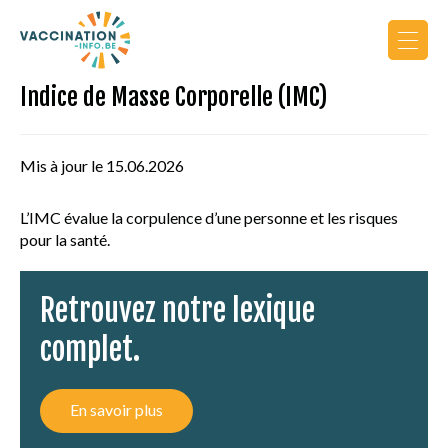
Indice de Masse Corporelle (IMC)
Actualités
Calendrier de vaccination
Mis à jour le 15.06.2026
Vers le site PRO
L’IMC évalue la corpulence d’une personne et les risques
pour la santé.
Retrouvez notre lexique
complet.
AU COURS DE LA VIE
En savoir plus
PRINCIPES DE VACCINATION