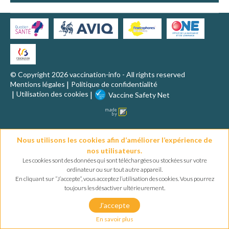
VACCINATION EN PRATIQUE
MALADIES ET VACCINS
AUTRES RESSOURCES
© Copyright 2026 vaccination-info - All rights reserved
Mentions légales
Politique de confidentialité
Utilisation des cookies
Vaccine Safety Net
QUESTIONS FRÉQUENTES
LEXIQUE
Nous utilisons les cookies afin d’améliorer l’expérience de
nos utilisateurs.
Les cookies sont des données qui sont téléchargées ou stockées sur votre
ordinateur ou sur tout autre appareil.
En cliquant sur ”J’accepte”, vous acceptez l’utilisation des cookies. Vous pourrez
toujours les désactiver ultérieurement.
J'accepte
En savoir plus