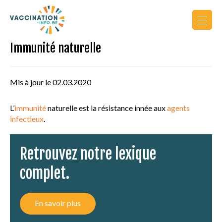
Immunité naturelle
Actualités
Calendrier de vaccination
Mis à jour le 02.03.2020
Vers le site PRO
L’
immunité
naturelle est la résistance innée aux
agents
infectieux
.
Retrouvez notre lexique
complet.
AU COURS DE LA VIE
En savoir plus
PRINCIPES DE VACCINATION