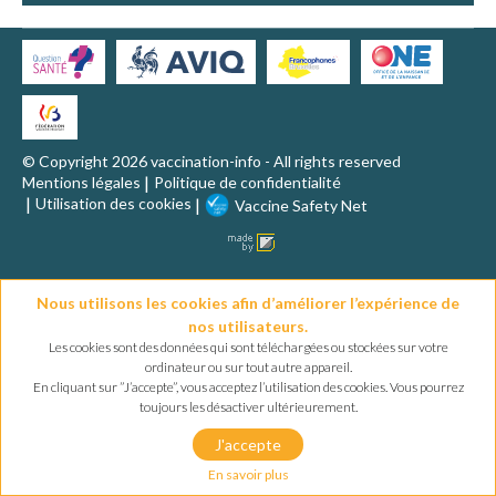
VACCINATION EN PRATIQUE
MALADIES ET VACCINS
AUTRES RESSOURCES
© Copyright 2026 vaccination-info - All rights reserved
Mentions légales
Politique de confidentialité
Utilisation des cookies
Vaccine Safety Net
QUESTIONS FRÉQUENTES
LEXIQUE
Nous utilisons les cookies afin d’améliorer l’expérience de
nos utilisateurs.
Les cookies sont des données qui sont téléchargées ou stockées sur votre
ordinateur ou sur tout autre appareil.
En cliquant sur ”J’accepte”, vous acceptez l’utilisation des cookies. Vous pourrez
toujours les désactiver ultérieurement.
J'accepte
En savoir plus