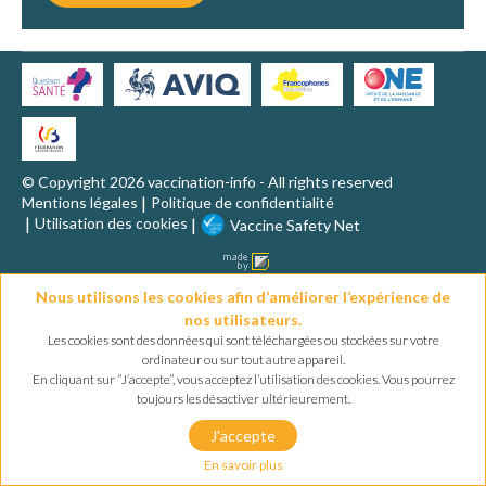
VACCINATION EN PRATIQUE
MALADIES ET VACCINS
AUTRES RESSOURCES
© Copyright 2026 vaccination-info - All rights reserved
Mentions légales
Politique de confidentialité
QUESTIONS FRÉQUENTES
Utilisation des cookies
Vaccine Safety Net
LEXIQUE
Nous utilisons les cookies afin d’améliorer l’expérience de
nos utilisateurs.
Les cookies sont des données qui sont téléchargées ou stockées sur votre
ordinateur ou sur tout autre appareil.
En cliquant sur ”J’accepte”, vous acceptez l’utilisation des cookies. Vous pourrez
toujours les désactiver ultérieurement.
J'accepte
En savoir plus