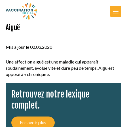
Aiguë
Actualités
Calendrier de vaccination
Mis à jour le 02.03.2020
Vers le site PRO
Une affection aiguë est une maladie qui apparaît
soudainement, évolue vite et dure peu de temps. Aigu est
opposé à « chronique ».
Retrouvez notre lexique
complet.
AU COURS DE LA VIE
PRINCIPES DE VACCINATION
En savoir plus