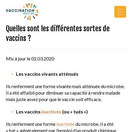
Quelles sont les différentes sortes de
Actualités
vaccins ?
Calendrier de vaccination
Mis à jour le 02.03.2020
Vers le site PRO
Les vaccins vivants atténués
Ils renferment une forme vivante mais atténuée du microbe.
Il a été affaibli pour diminuer sa capacité à rendre malade
mais juste assez pour que le vaccin soit efficace.
AU COURS DE LA VIE
Les vaccins
inactivés
(ou « tués »)
Ils renferment une forme
inactivée
du microbe. Il a été
PRINCIPES DE VACCINATION
« tué », généralement par l’emploi d’un produit chimique.