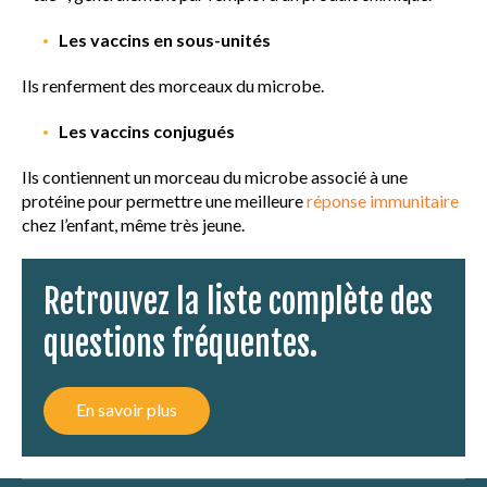
VACCINATION EN PRATIQUE
Les vaccins en sous-unités
Ils renferment des morceaux du microbe.
MALADIES ET VACCINS
Les vaccins conjugués
AUTRES RESSOURCES
Ils contiennent un morceau du microbe associé à une
protéine pour permettre une meilleure
réponse immunitaire
QUESTIONS FRÉQUENTES
chez l’enfant, même très jeune.
LEXIQUE
Retrouvez la liste complète des
questions fréquentes.
En savoir plus