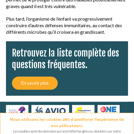
graves quand il est très vulnérable.
VACCINATION EN PRATIQUE
Plus tard, l’organisme de l’enfant va progressivement
construire d’autres défenses immunitaires, au contact des
MALADIES ET VACCINS
différents microbes qu’il croisera en grandissant.
AUTRES RESSOURCES
Retrouvez la liste complète des
QUESTIONS FRÉQUENTES
questions fréquentes.
LEXIQUE
En savoir plus
Nous utilisons les cookies afin d’améliorer l’expérience de
nos utilisateurs.
Les cookies sont des données qui sont téléchargées ou stockées sur votre