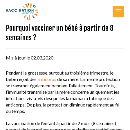
Pourquoi vacciner un bébé à partir de 8
Actualités
semaines ?
Calendrier de vaccination
Mis à jour le 02.03.2020
Vers le site PRO
Pendant la grossesse, surtout au troisième trimestre, le
bébé reçoit des
anticorps
de sa mère. La même protection
se transmet également pendant l’allaitement. Toutefois,
l’immunité transmise par la mère concerne uniquement les
infections vis-à-vis desquelles la maman a fabriqué des
anticorps. De plus, la protection diminue rapidement au fil
AU COURS DE LA VIE
du temps.
PRINCIPES DE VACCINATION
La vaccination de l’enfant à partir de 2 mois (8 semaines)
permet de le protéger contre des maladies potentiellement