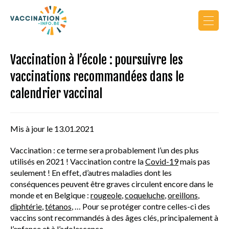
Actualités
Vaccination à l’école : poursuivre les
vaccinations recommandées dans le
Calendrier de vaccination
calendrier vaccinal
Vers le site PRO
Mis à jour le 13.01.2021
Vaccination : ce terme sera probablement l’un des plus
utilisés en 2021 ! Vaccination contre la
Covid-19
mais pas
seulement ! En effet, d’autres maladies dont les
conséquences peuvent être graves circulent encore dans le
AU COURS DE LA VIE
monde et en Belgique :
rougeole
,
coqueluche
,
oreillons
,
diphtérie
,
tétanos
, … Pour se protéger contre celles-ci des
PRINCIPES DE VACCINATION
vaccins sont recommandés à des âges clés, principalement à
l’enfance et à l’adolescence.